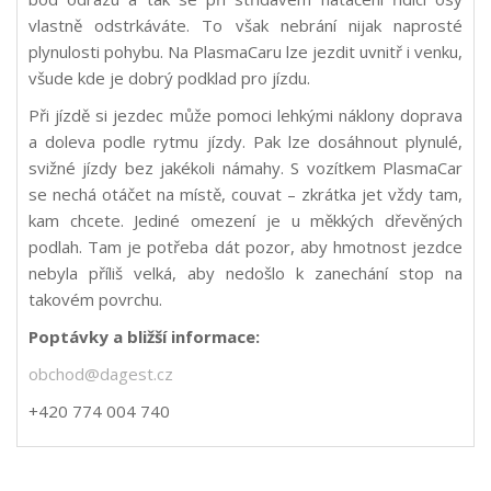
vlastně odstrkáváte. To však nebrání nijak naprosté
plynulosti pohybu. Na PlasmaCaru lze jezdit uvnitř i venku,
všude kde je dobrý podklad pro jízdu.
Při jízdě si jezdec může pomoci lehkými náklony doprava
a doleva podle rytmu jízdy. Pak lze dosáhnout plynulé,
svižné jízdy bez jakékoli námahy. S vozítkem PlasmaCar
se nechá otáčet na místě, couvat – zkrátka jet vždy tam,
kam chcete. Jediné omezení je u měkkých dřevěných
podlah. Tam je potřeba dát pozor, aby hmotnost jezdce
nebyla příliš velká, aby nedošlo k zanechání stop na
takovém povrchu.
Poptávky a bližší informace:
obchod@dagest.cz
+420 774 004 740