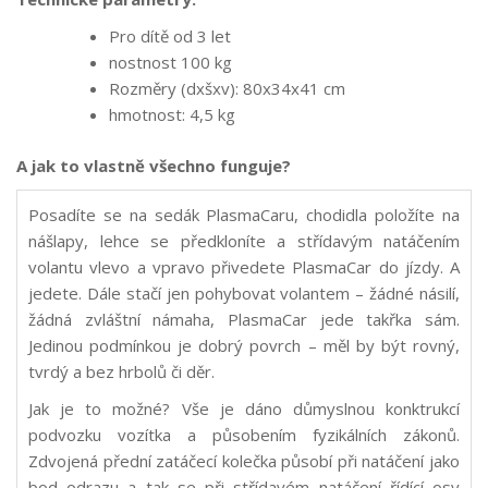
Pro dítě od 3 let
nostnost 100 kg
Rozměry (dxšxv): 80x34x41 cm
hmotnost: 4,5 kg
A jak to vlastně všechno funguje?
Posadíte se na sedák PlasmaCaru, chodidla položíte na
nášlapy, lehce se předkloníte a střídavým natáčením
volantu vlevo a vpravo přivedete PlasmaCar do jízdy. A
jedete. Dále stačí jen pohybovat volantem – žádné násilí,
žádná zvláštní námaha, PlasmaCar jede takřka sám.
Jedinou podmínkou je dobrý povrch – měl by být rovný,
tvrdý a bez hrbolů či děr.
Jak je to možné? Vše je dáno důmyslnou konktrukcí
podvozku vozítka a působením fyzikálních zákonů.
Zdvojená přední zatáčecí kolečka působí při natáčení jako
bod odrazu a tak se při střídavém natáčení řídící osy