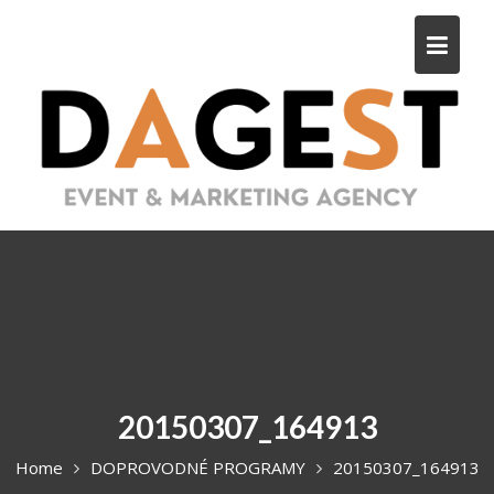
S
k
i
p
t
o
c
o
n
t
e
n
t
20150307_164913
Home
DOPROVODNÉ PROGRAMY
20150307_164913